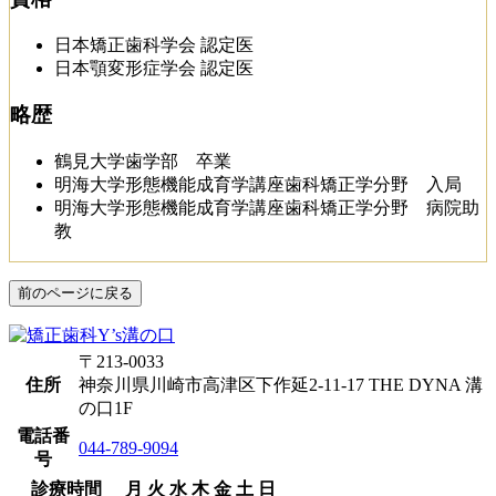
日本矯正歯科学会 認定医
日本顎変形症学会 認定医
略歴
鶴見大学歯学部 卒業
明海大学形態機能成育学講座歯科矯正学分野 入局
明海大学形態機能成育学講座歯科矯正学分野 病院助
教
前のページに戻る
〒213-0033
住所
神奈川県川崎市高津区下作延2-11-17 THE DYNA 溝
の口1F
電話番
044-789-9094
号
診療時間
月
火
水
木
金
土
日