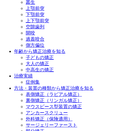
叢生
上顎前突
下顎前突
上下顎前突
空隙歯列
開咬
過蓋咬合
側方偏位
年齢から矯正治療を知る
子どもの矯正
大人の矯正
中高生の矯正
治療実績
症例集
方法・装置の種類から矯正治療を知る
表側矯正
（ラビアル矯正）
裏側矯正
（リンガル矯正）
マウスピース型装置の矯正
アンカースクリュー
外科矯正
（保険適用）
サージェリーファースト