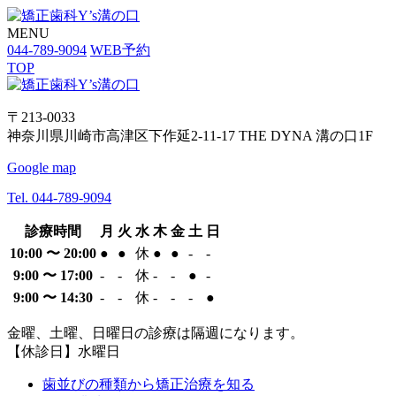
MENU
044-789-9094
WEB予約
TOP
〒213-0033
神奈川県川崎市高津区下作延2-11-17 THE DYNA 溝の口1F
Google map
Tel. 044-789-9094
診療時間
月
火
水
木
金
土
日
10:00 〜 20:00
●
●
休
●
●
-
-
9:00 〜 17:00
-
-
休
-
-
●
-
9:00 〜 14:30
-
-
休
-
-
-
●
金曜、土曜、日曜日の診療は隔週になります。
【休診日】水曜日
歯並びの種類から矯正治療を知る