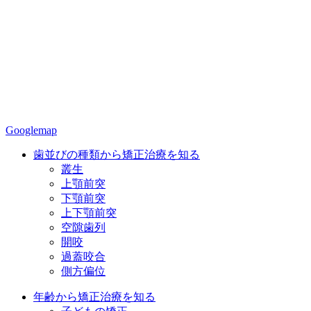
Googlemap
歯並びの種類から矯正治療を知る
叢生
上顎前突
下顎前突
上下顎前突
空隙歯列
開咬
過蓋咬合
側方偏位
年齢から矯正治療を知る