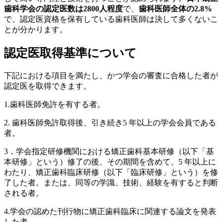
歯科学会の認定医数は2800人程度
で、
歯科医師全体の2.8%
で、認定医資格を保有している歯科医師は決して多くないこ
とが分かります。
認定医取得基準について
下記における項目を満たし、かつ学会の審査に合格した者が
認定医を取得できます。
1.歯科医師免許を有する者。
2. 歯科医師免許取得後、引き続き5 年以上の学会会員である
者。
3．学会指定研修機関における矯正歯科基本研修（以下「基
本研修」という）修了の後、その期間を含めて、5 年以上に
わたり、矯正歯科臨床研修（以下「臨床研修」という）を修
了した者。または、同等の学識、技術、経験を有すると判断
される者。
4.学会の認めた刊行物に矯正歯科臨床に関連する論文を発表
した者。