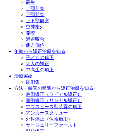
叢生
上顎前突
下顎前突
上下顎前突
空隙歯列
開咬
過蓋咬合
側方偏位
年齢から矯正治療を知る
子どもの矯正
大人の矯正
中高生の矯正
治療実績
症例集
方法・装置の種類から矯正治療を知る
表側矯正
（ラビアル矯正）
裏側矯正
（リンガル矯正）
マウスピース型装置の矯正
アンカースクリュー
外科矯正
（保険適用）
サージェリーファースト