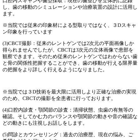
口腔内スキャンや歯型採取：現在の歯並びを立体的に記録
し、歯の移動のシミュレーションや治療装置の設計に活用し
ます。
※当院では従来の印象材による型取りではなく、３Dスキャ
ン印象を行っています
(3)CBCT撮影：従来のレントゲンでは2次元の平面画像しか
得られませんでしたが、CBCTは3次元の立体画像で患部を
観察できます。そのため従来のレントゲンではわからない歯
と骨の関係性把握することができ、歯の移動が行える限界量
の把握をより詳しく行えるようになりました。
※当院では３D技術を最大限に活用しより正確な治療の実現
のため、CBCTの撮影を全患者に行っております。
(4)口腔内診査・顎関節の診査：清掃状態、虫歯の有無等の
確認。そしてかむ力のバランスや顎関節の動きや音の確認な
どの動きにも注視しお話しをします。
(5)問診とカウンセリング：過去の治療歴、現在の悩み、ご