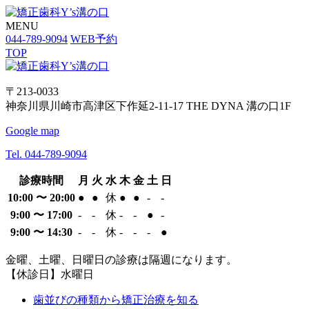
MENU
044-789-9094
WEB予約
TOP
〒213-0033
神奈川県川崎市高津区下作延2-11-17 THE DYNA 溝の口1F
Google map
Tel. 044-789-9094
診療時間
月
火
水
木
金
土
日
10:00 〜 20:00
●
●
休
●
●
-
-
9:00 〜 17:00
-
-
休
-
-
●
-
9:00 〜 14:30
-
-
休
-
-
-
●
金曜、土曜、日曜日の診療は隔週になります。
【休診日】水曜日
歯並びの種類から矯正治療を知る