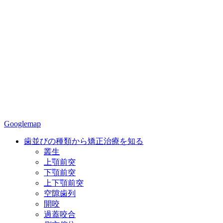
Googlemap
歯並びの種類から矯正治療を知る
叢生
上顎前突
下顎前突
上下顎前突
空隙歯列
開咬
過蓋咬合