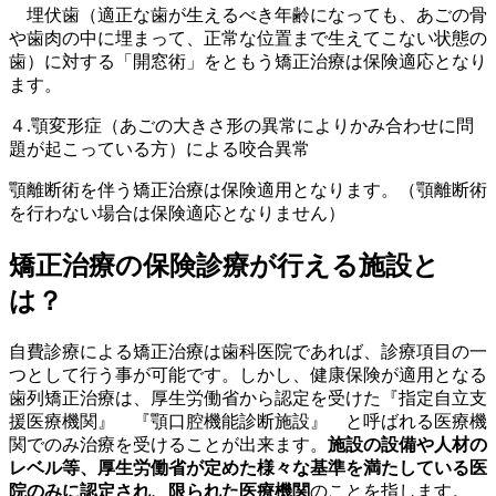
埋伏歯（適正な歯が生えるべき年齢になっても、あごの骨
や歯肉の中に埋まって、正常な位置まで生えてこない状態の
歯）に対する「開窓術」をともう矯正治療は保険適応となり
ます。
４.顎変形症（あごの大きさ形の異常によりかみ合わせに問
題が起こっている方）による咬合異常
顎離断術を伴う矯正治療は保険適用となります。（顎離断術
を行わない場合は保険適応となりません）
矯正治療の保険診療が行える施設と
は？
自費診療による矯正治療は歯科医院であれば、診療項目の一
つとして行う事が可能です。しかし、健康保険が適用となる
歯列矯正治療は、厚生労働省から認定を受けた『指定自立支
援医療機関』 『顎口腔機能診断施設』 と呼ばれる医療機
関でのみ治療を受けることが出来ます。
施設の設備や人材の
レベル等、厚生労働省が定めた様々な基準を満たしている医
院のみに認定され、限られた医療機関
のことを指します。