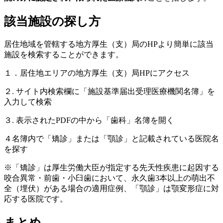
該当施設の探し方
居住地域を管轄する地方厚生（支）局のHPより簡単に該当
施設を検索することができます。
１．居住地エリアの地方厚生（支）局HPにアクセス
２. サイト内検索欄に「施設基準届出受理医療機関名簿」を
入力して検索
３. 表示されたPDFの中から「歯科」名簿を開く
４名簿内で「矯診」または「顎診」と記載されている医院名
を探す
※「矯診」は厚生労働大臣が指定する先天性疾患に起因する
咬合異常・前歯・小臼歯において、永久歯3本以上の萌出不
全（埋伏）がある場合の適用症例、「顎診」は顎変形症に対
応する医院です。
まとめ