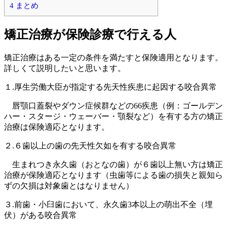
4
まとめ
矯正治療が保険診療で行える人
矯正治療はある一定の条件を満たすと保険適用となります。
詳しくて説明したいと思います。
１.厚生労働大臣が指定する先天性疾患に起因する咬合異常
唇顎口蓋裂やダウン症候群などの66疾患（例：ゴールデン
ハー・スタージ・ウェーバー・顎裂など）を有する方の矯正
治療は保険適応となります。
２.６歯以上の歯の先天性欠如を有する咬合異常
生まれつき永久歯（おとなの歯）が６歯以上無い方は矯正
治療が保険適応となります（虫歯等による歯の損失と親知ら
ずの欠損は対象歯とはなりません）
３.前歯・小臼歯において、永久歯3本以上の萌出不全（埋
伏）がある咬合異常