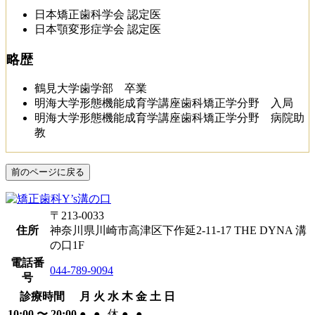
日本矯正歯科学会 認定医
日本顎変形症学会 認定医
略歴
鶴見大学歯学部 卒業
明海大学形態機能成育学講座歯科矯正学分野 入局
明海大学形態機能成育学講座歯科矯正学分野 病院助
教
前のページに戻る
〒213-0033
住所
神奈川県川崎市高津区下作延2-11-17 THE DYNA 溝
の口1F
電話番
044-789-9094
号
診療時間
月
火
水
木
金
土
日
10:00 〜 20:00
●
●
休
●
●
-
-