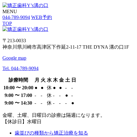
MENU
044-789-9094
WEB予約
TOP
〒213-0033
神奈川県川崎市高津区下作延2-11-17 THE DYNA 溝の口1F
Google map
Tel. 044-789-9094
診療時間
月
火
水
木
金
土
日
10:00 〜 20:00
●
●
休
●
●
-
-
9:00 〜 17:00
-
-
休
-
-
●
-
9:00 〜 14:30
-
-
休
-
-
-
●
金曜、土曜、日曜日の診療は隔週になります。
【休診日】水曜日
歯並びの種類から矯正治療を知る