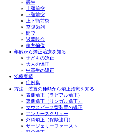
叢生
上顎前突
下顎前突
上下顎前突
空隙歯列
開咬
過蓋咬合
側方偏位
年齢から矯正治療を知る
子どもの矯正
大人の矯正
中高生の矯正
治療実績
症例集
方法・装置の種類から矯正治療を知る
表側矯正
（ラビアル矯正）
裏側矯正
（リンガル矯正）
マウスピース型装置の矯正
アンカースクリュー
外科矯正
（保険適用）
サージェリーファースト