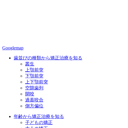
Googlemap
歯並びの種類から矯正治療を知る
叢生
上顎前突
下顎前突
上下顎前突
空隙歯列
開咬
過蓋咬合
側方偏位
年齢から矯正治療を知る
子どもの矯正